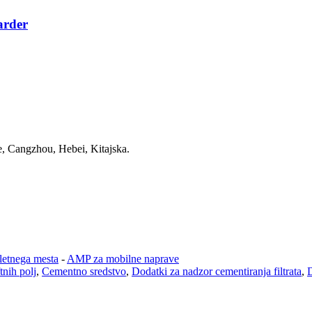
arder
, Cangzhou, Hebei, Kitajska.
letnega mesta
-
AMP za mobilne naprave
tnih polj
,
Cementno sredstvo
,
Dodatki za nadzor cementiranja filtrata
,
D