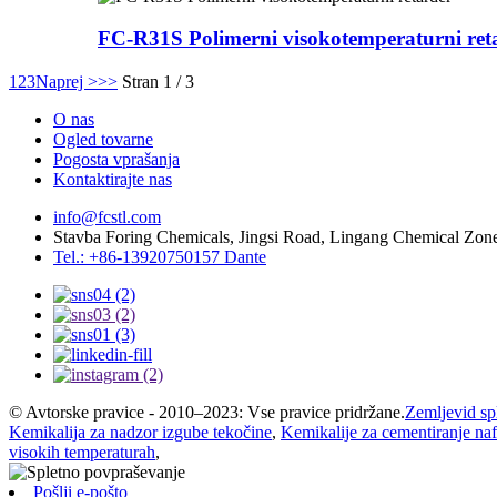
FC-R31S Polimerni visokotemperaturni ret
1
2
3
Naprej >
>>
Stran 1 / 3
O nas
Ogled tovarne
Pogosta vprašanja
Kontaktirajte nas
info@fcstl.com
Stavba Foring Chemicals, Jingsi Road, Lingang Chemical Zone
Tel.: +86-13920750157 Dante
© Avtorske pravice - 2010–2023: Vse pravice pridržane.
Zemljevid sp
Kemikalija za nadzor izgube tekočine
,
Kemikalije za cementiranje naf
visokih temperaturah
,
Pošlji e-pošto