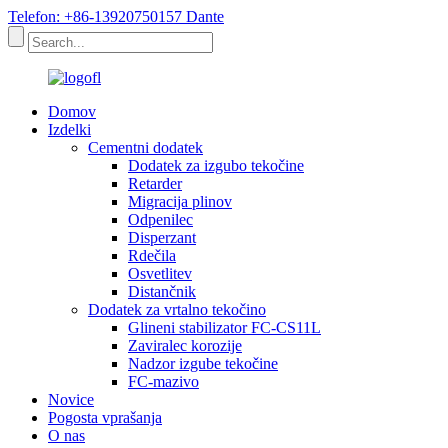
Telefon: +86-13920750157 Dante
Domov
Izdelki
Cementni dodatek
Dodatek za izgubo tekočine
Retarder
Migracija plinov
Odpenilec
Disperzant
Rdečila
Osvetlitev
Distančnik
Dodatek za vrtalno tekočino
Glineni stabilizator FC-CS11L
Zaviralec korozije
Nadzor izgube tekočine
FC-mazivo
Novice
Pogosta vprašanja
O nas