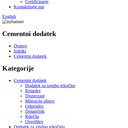
Certificiranje
Kontaktirajte nas
English
Cementni dodatek
Domov
Izdelki
Cementni dodatek
Kategorije
Cementni dodatek
Dodatek za izgubo tekočine
Retarder
Disperzant
Migracija plinov
Odpenilec
Distančnik
Rdečila
Osvetlitev
Dodatek za vrtalno tekočino