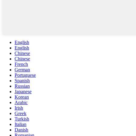
English
English
Chinese
Chinese
French
German
Portuguese
Spanish
Russian
Japanese
Korean
Arabic
Irish
Greek
Turkish
Italian
Danish
Romanian